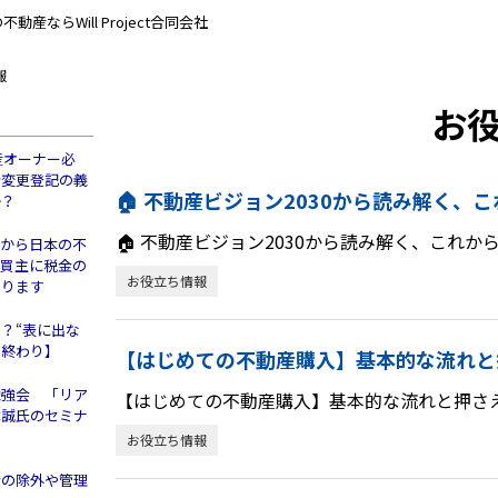
産ならWill Project合同会社
報
お
産オーナー必
所変更登記の義
🏠 不動産ビジョン2030から読み解く、
か？
🏠 不動産ビジョン2030から読み解く、これか
人から日本の不
、買主に税金の
お役立ち情報
あります
？“表に出な
の終わり】
【はじめての不動産購入】基本的な流れと
勉強会 「リア
【はじめての不動産購入】基本的な流れと押さ
木誠氏のセミナ
！
お役立ち情報
者の除外や管理