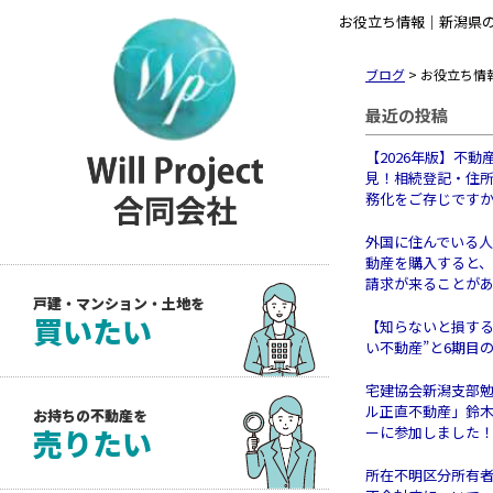
お役立ち情報｜新潟県の不動
ブログ
>
お役立ち情
最近の投稿
【2026年版】不動
見！相続登記・住
務化をご存じです
外国に住んでいる
動産を購入すると
請求が来ることが
戸建・マンション・土地を
買いたい
【知らないと損する
い不動産”と6期目
宅建協会新潟支部
ル正直不動産」鈴
お持ちの不動産を
売りたい
ーに参加しました
所在不明区分所有