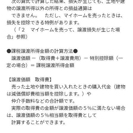
次の算式で計算した結果、損失が生じても、土地や建
物の譲渡所得以外の所得との損益通算は
できません。 ただし、マイホームを売ったときは、
損失を控除できる特例があります。
（「２ マイホームを売って、譲渡損失が生じた場
合」参照）
●課税譲渡所得金額の計算方法●
譲渡価額 －（取得費＋譲渡費用）－ 特別控除額（一
定の場合）＝ 課税譲渡所得金額
【譲渡価額
取得費】
売った土地や建物を買い入れたときの購入代金（建物
は減価償却費相当額を控除します。）や
仲介手数料などの合計額です。
実際の取得費の金額が譲渡価額の５％に満たない場合
は、譲渡価額の５％相当額を取得費として
計算することができます。