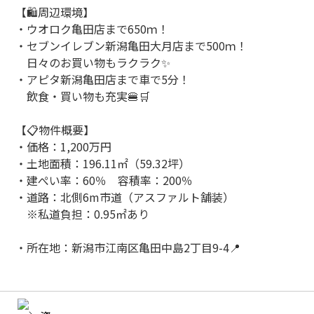
【🛍️周辺環境】
・ウオロク亀田店まで650ｍ！
・セブンイレブン新潟亀田大月店まで500ｍ！
日々のお買い物もラクラク✨
・アピタ新潟亀田店まで車で5分！
飲食・買い物も充実🍔🛒
【📋物件概要】
・価格：1,200万円
・土地面積：196.11㎡（59.32坪）
・建ぺい率：60％ 容積率：200％
・道路：北側6m市道（アスファルト舗装）
※私道負担：0.95㎡あり
・所在地：新潟市江南区亀田中島2丁目9-4📍