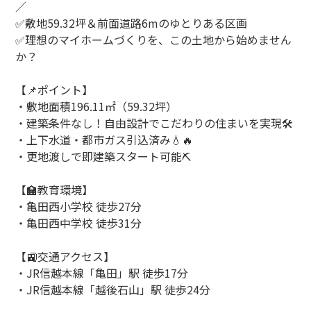
／
✅敷地59.32坪＆前面道路6mのゆとりある区画
✅理想のマイホームづくりを、この土地から始めません
か？
【📌ポイント】
・敷地面積196.11㎡（59.32坪）
・建築条件なし！自由設計でこだわりの住まいを実現🛠️
・上下水道・都市ガス引込済み💧🔥
・更地渡しで即建築スタート可能⛏️
【🏫教育環境】
・亀田西小学校 徒歩27分
・亀田西中学校 徒歩31分
【🚉交通アクセス】
・JR信越本線「亀田」駅 徒歩17分
・JR信越本線「越後石山」駅 徒歩24分