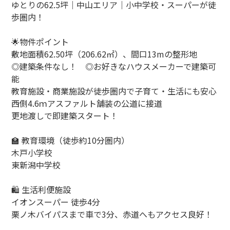
ゆとりの62.5坪｜中山エリア｜小中学校・スーパーが徒
歩圏内！
🌟物件ポイント
敷地面積62.50坪（206.62㎡）、間口13mの整形地
◎建築条件なし！ ◎お好きなハウスメーカーで建築可
能
教育施設・商業施設が徒歩圏内で子育て・生活にも安心
西側4.6ｍアスファルト舗装の公道に接道
更地渡しで即建築スタート！
🏫 教育環境（徒歩約10分圏内）
木戸小学校
東新潟中学校
🛍️ 生活利便施設
イオンスーパー 徒歩4分
栗ノ木バイパスまで車で3分、赤道へもアクセス良好！