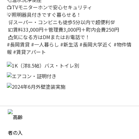
📺
TV
モニターホンで安心セキュリティ
💡
照明器具付きですぐ暮らせる！
🛒
スーパー・コンビニも徒歩
5
分以内で超便利
💯
💴
賃料
33,000
円＋管理費
3,000
円＋町内会費
250
円
📩
気になる方は
DM
またはお電話で！
#
長岡賃貸
#
一人暮らし
#
新生活
#
長岡大学近く
#
物件情
報
#
賃貸アパート