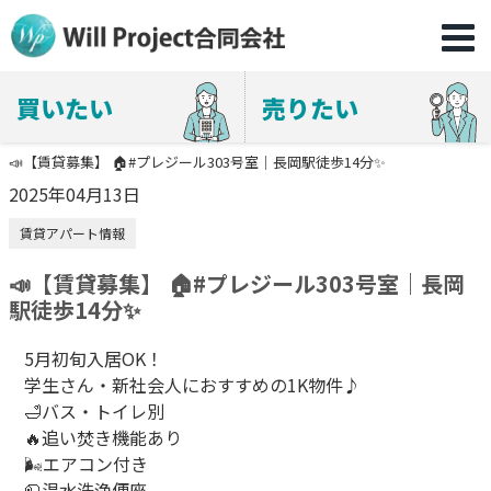
買いたい
売りたい
📣【賃貸募集】 🏠#プレジール303号室｜長岡駅徒歩14分✨
2025年04月13日
賃貸アパート情報
📣【賃貸募集】 🏠#プレジール303号室｜長岡
駅徒歩14分✨
5
月初旬入居
OK
！
学生さん・新社会人におすすめの
1K
物件
♪
🛁
バス・トイレ別
🔥
追い焚き機能あり
🌬
エアコン付き
🧻
温水洗浄便座