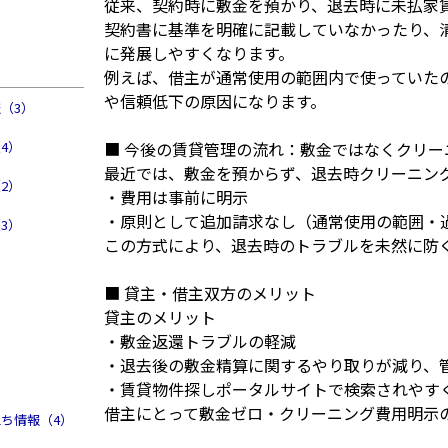
従来、契約時に敷金を預かり、退去時に未払家
契約書に基準を明確に記載していなかったり、
に発展しやすくなります。
例えば、借主が通常使用の範囲内で使っていた
や信頼低下の原因になります。
（3）
4）
■ 今後の賃貸管理の流れ：敷金ではなくクリー
最近では、敷金を預からず、退去時クリーニン
2）
・費用は事前に明示
・原則として追加請求なし（通常使用の範囲・
3）
この方式により、退去時のトラブルを未然に防
■ 貸主・借主双方のメリット
貸主のメリット
・敷金返還トラブルの軽減
・退去後の敷金精算に関するやり取りが減り、
・賃貸物件探しポータルサイトで検索されやす
借主にとって敷金ゼロ・クリーニング費用明示
ち情報（4）