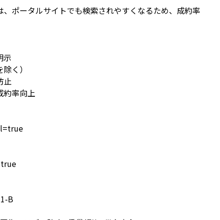
は、ポータルサイトでも検索されやすくなるため、成約率
明示
を除く）
防止
成約率向上
l=true
=true
ル
1-B