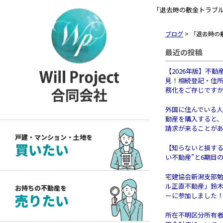
「退去時の敷金トラブ
ブログ
>
「退去時の
最近の投稿
【2026年版】不動
見！相続登記・住
務化をご存じです
外国に住んでいる
動産を購入すると
請求が来ることが
戸建・マンション・土地を
買いたい
【知らないと損する
い不動産”と6期目
宅建協会新潟支部
ル正直不動産」鈴
お持ちの不動産を
売りたい
ーに参加しました
所在不明区分所有