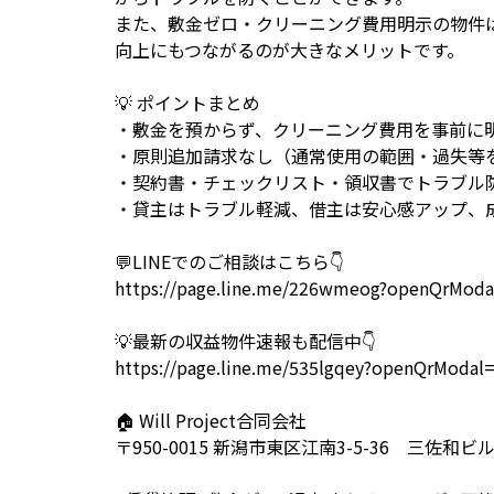
また、敷金ゼロ・クリーニング費用明示の物件
向上にもつながるのが大きなメリットです。
💡
ポイントまとめ
・敷金を預からず、クリーニング費用を事前に
・原則追加請求なし（通常使用の範囲・過失等
・契約書・チェックリスト・領収書でトラブル
・貸主はトラブル軽減、借主は安心感アップ、
💬
LINE
でのご相談はこちら
👇
https://page.line.me/226wmeog?openQrModa
💡
最新の収益物件速報も配信中
👇
https://page.line.me/535lgqey?openQrModal
🏠
Will Project
合同会社
〒
950-0015
新潟市東区江南
3-5-36
三佐和ビ