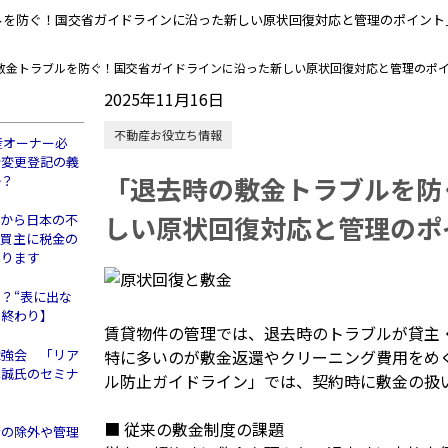
ルを防ぐ！国交省ガイドラインに沿った新しい原状回復対応と管理のポイント
敷金トラブルを防ぐ！国交省ガイドラインに沿った新しい原状回復対応と管理のポ
2025年11月16日
不動産お役立ち情報
産オーナー必
所変更登記の義
「退去時の敷金トラブルを防
か？
しい原状回復対応と管理のポ
人から日本の不
、買主に税金の
あります
？“表に出な
の終わり】
賃貸物件の管理では、退去時のトラブルが貸主
勉強会 「リア
特に多いのが敷金返還やクリーニング費用をめ
木誠氏のセミナ
ル防止ガイドライン」では、契約時に敷金の扱
！
■ 従来の敷金制度の課題
者の除外や管理