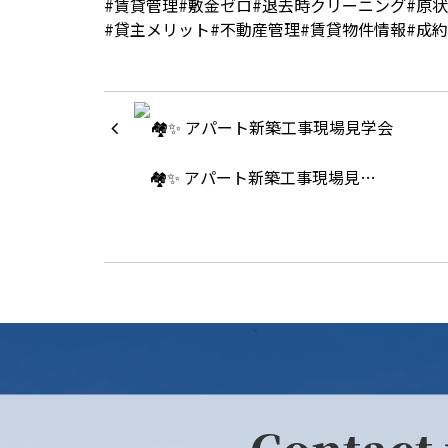
#
賃貸管理
#
敷金ゼロ
#
退去時クリーニング
#
原状
#
貸主メリット
#
不動産管理
#
賃貸物件情報
#
成約
🏘✨ アパート新築工事現場見…