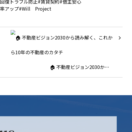
回復トラブル防止
#
賃貸契約
#
借主安心
率アップ
#Will
Project
🏠 不動産ビジョン2030か…