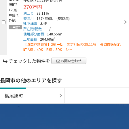
押切駅
バス23分
徒歩7分
270万円
利回り
39.11%
築年月
1974年05月
(築52年)
建物構造
木造
一戸建て
所在階/階数
－
/
－
2
使用部分面積
148.55m
2
土地面積
204.68m
【収益戸建賃貸】2棟一括 想定利回り39.11％ 長岡市栃尾旭
町 A棟：4DK B棟：5DK シ…
チェックした物件を
お問い合わせ
長岡市の他のエリアを探す
栃尾旭町