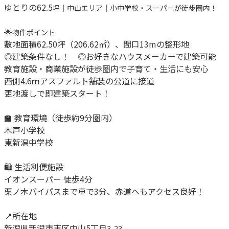
ゆとりの
62.5
坪｜中山エリア｜小中学校・スーパーが徒歩圏内！
🌟
物件ポイント
敷地面積
62.50
坪（
206.62
㎡）、間口
13m
の整形地
◎建築条件なし！ ◎お好きなハウスメーカーで建築可能
教育施設・商業施設が徒歩圏内で子育て・生活にも安心
西側
4.6
ｍアスファルト舗装の公道に接道
更地渡しで即建築スタート！
🏫
教育環境（徒歩約
9
分圏内）
木戸小学校
東新潟中学校
🛍️
生活利便施設
イオンスーパー 徒歩
4
分
栗ノ木バイパスまで車で
3
分、赤道へもアクセス良好！
📍
所在地
新潟県新潟市東区中山
5
丁目
3-23