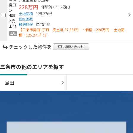
北三条駅
徒歩15分
228万円
坪単価：6.02万円
2
土地面積
125.27m
総区画数
最適用途
住宅用地
【三条市島田1丁目 売土地 37.89坪】 ・価格：228万円 ・土地面
土地
積：125.27㎡（3…
チェックした物件を
お問い合わせ
三条市の他のエリアを探す
島田