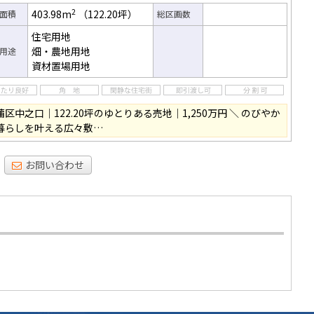
2
403.98m
（122.20坪）
面積
総区画数
住宅用地
畑・農地用地
用途
資材置場用地
蒲区中之口｜122.20坪のゆとりある売地｜1,250万円 ＼ のびやか
暮らしを叶える広々敷…
お問い合わせ