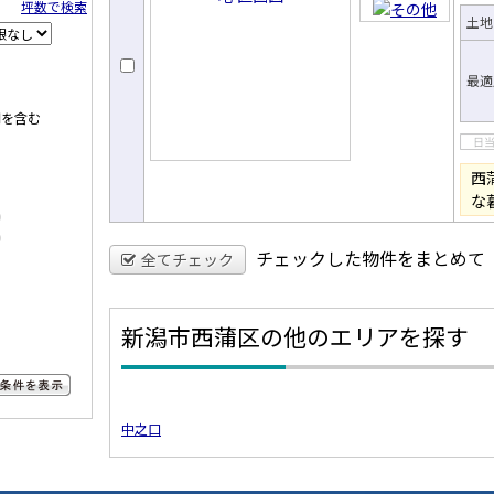
坪数で検索
土地
最適
間を含む
西
な
)
)
チェックした物件をまとめて
全てチェック
新潟市西蒲区の他のエリアを探す
り条件を見る
中之口