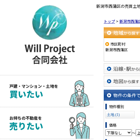
新潟市西蒲区の売買土地・売
トップ
>
新潟市西蒲
地域から探す
市区町村
新潟市西蒲区
沿線・駅から探
戸建・マンション・土地を
地図から探す
買いたい
物件の条件で絞
物件種別
土地 (1)
お持ちの不動産を
売りたい
価格
～