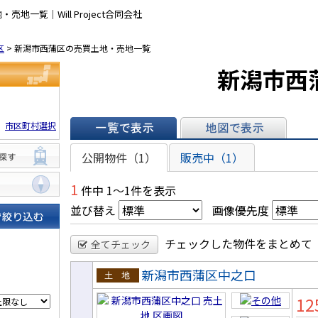
地一覧｜Will Project合同会社
区
>
新潟市西蒲区の売買土地・売地一覧
新潟市西
市区町村選択
一覧で表示
地図で表示
公開物件（1）
販売中（1）
す
1
件中 1～1件を表示
並び替え
画像優先度
り込む
チェックした物件をまとめて
全てチェック
新潟市西蒲区中之口
売土地
12