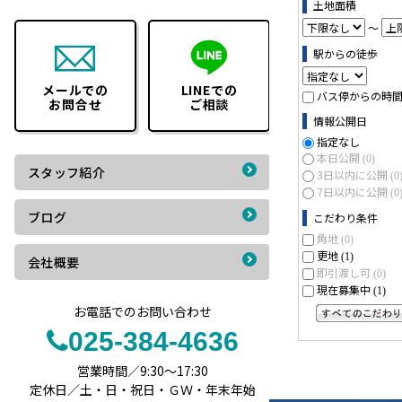
土地面積
～
駅からの徒歩
メールでの
LINEでの
バス停からの時
お問合せ
ご相談
情報公開日
指定なし
本日公開
(0)
スタッフ紹介
3日以内に公開
(0
7日以内に公開
(0
ブログ
こだわり条件
角地
(0)
更地
(1)
会社概要
即引渡し可
(0)
現在募集中
(1)
お電話でのお問い合わせ
すべてのこだわ
025-384-4636
営業時間／9:30～17:30
定休日／土・日・祝日・ＧＷ・年末年始