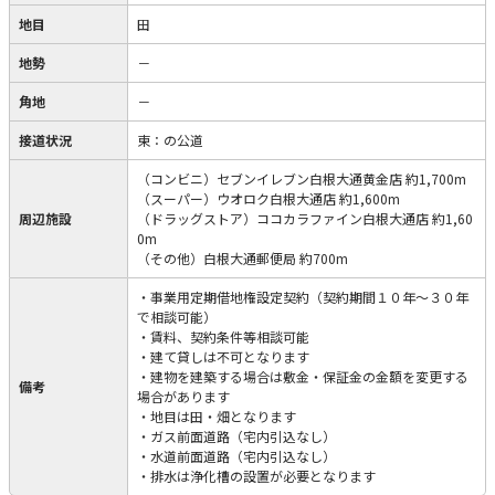
地目
田
地勢
－
角地
－
接道状況
東：の公道
（コンビニ）セブンイレブン白根大通黄金店 約1,700m
（スーパー）ウオロク白根大通店 約1,600m
周辺施設
（ドラッグストア）ココカラファイン白根大通店 約1,60
0m
（その他）白根大通郵便局 約700m
・事業用定期借地権設定契約（契約期間１０年～３０年
で相談可能）
・賃料、契約条件等相談可能
・建て貸しは不可となります
・建物を建築する場合は敷金・保証金の金額を変更する
備考
場合があります
・地目は田・畑となります
・ガス前面道路（宅内引込なし）
・水道前面道路（宅内引込なし）
・排水は浄化槽の設置が必要となります