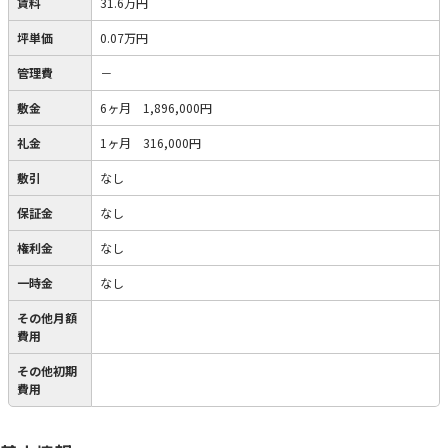
賃料
31.6万円
坪単価
0.07万円
管理費
－
敷金
6ヶ月 1,896,000円
礼金
1ヶ月 316,000円
敷引
なし
保証金
なし
権利金
なし
一時金
なし
その他月額
費用
その他初期
費用