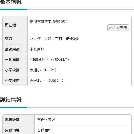
基本情報
新潟市南区下塩俵805-1
所在地
地図を表示
交通
バス停「大通一丁目」徒歩3分
最適用途
事業用地
2
土地面積
1495.68m
（452.44坪）
小学校区
大通小
（650m）
中学校区
白根北中
（2,900m）
詳細情報
都市計画
市街化区域
用途地域
１種住居