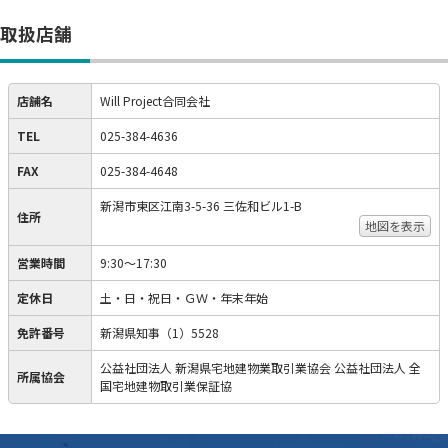
取扱店舗
店舗名
Will Project合同会社
TEL
025-384-4636
FAX
025-384-4648
新潟市東区江南3-5-36 三佐和ビル1-B
住所
地図を表示
営業時間
9:30～17:30
定休日
土・日・祝日・ＧＷ・年末年始
免許番号
新潟県知事（1）5528
公益社団法人 新潟県宅地建物業取引業協会 公益社団法人 全
所属協会
国宅地建物取引業保証協