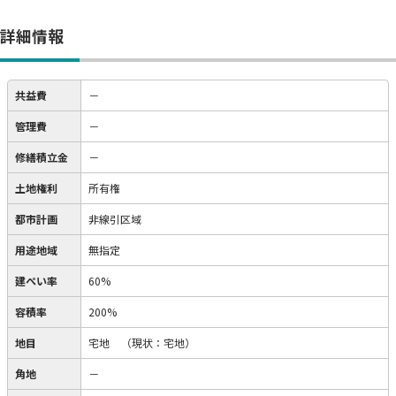
詳細情報
共益費
－
管理費
－
修繕積立金
－
土地権利
所有権
都市計画
非線引区域
用途地域
無指定
建ぺい率
60%
容積率
200%
地目
宅地
（現状：宅地）
角地
－