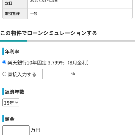
2026年08月19日
定日
取引態様
一般
この物件でローンシミュレーションする
年利率
楽天銀行10年固定 3.799％（8月金利）
％
直接入力する
返済年数
頭金
万円