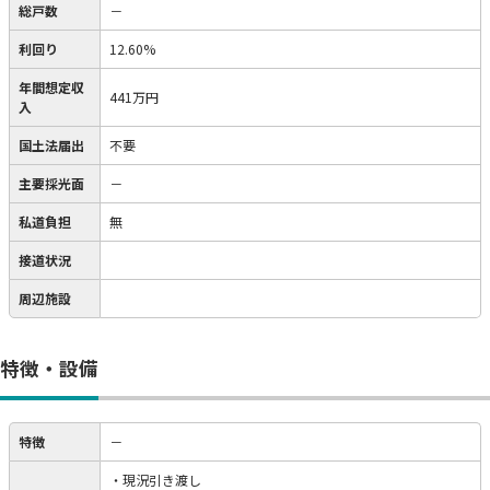
総戸数
－
利回り
12.60%
年間想定収
441万円
入
国土法届出
不要
主要採光面
－
私道負担
無
接道状況
周辺施設
特徴・設備
特徴
－
・現況引き渡し