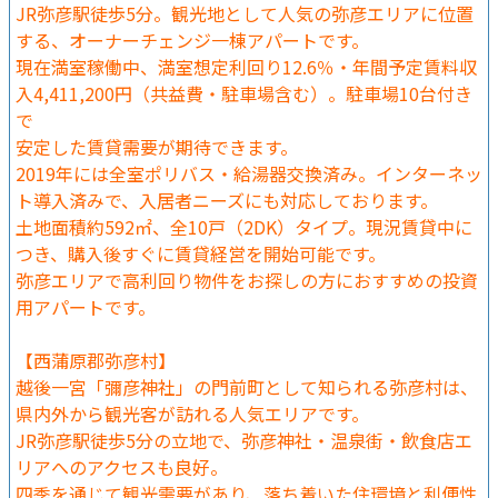
JR弥彦駅徒歩5分。観光地として人気の弥彦エリアに位置
する、オーナーチェンジ一棟アパートです。
現在満室稼働中、満室想定利回り12.6％・年間予定賃料収
入4,411,200円（共益費・駐車場含む）。駐車場10台付き
で
安定した賃貸需要が期待できます。
2019年には全室ポリバス・給湯器交換済み。インターネッ
ト導入済みで、入居者ニーズにも対応しております。
土地面積約592㎡、全10戸（2DK）タイプ。現況賃貸中に
つき、購入後すぐに賃貸経営を開始可能です。
弥彦エリアで高利回り物件をお探しの方におすすめの投資
用アパートです。
【西蒲原郡弥彦村】
越後一宮「彌彦神社」の門前町として知られる弥彦村は、
県内外から観光客が訪れる人気エリアです。
JR弥彦駅徒歩5分の立地で、弥彦神社・温泉街・飲食店エ
リアへのアクセスも良好。
四季を通じて観光需要があり、落ち着いた住環境と利便性