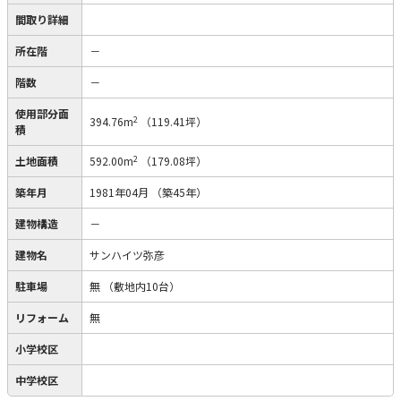
間取り詳細
所在階
－
階数
－
使用部分面
2
394.76m
（119.41坪）
積
2
土地面積
592.00m
（179.08坪）
築年月
1981年04月
（築45年）
建物構造
－
建物名
サンハイツ弥彦
駐車場
無
（敷地内10台）
リフォーム
無
小学校区
中学校区