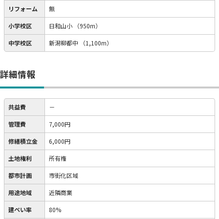
リフォーム
無
小学校区
日和山小
（950m）
中学校区
新潟柳都中
（1,100m）
詳細情報
共益費
－
管理費
7,000円
修繕積立金
6,000円
土地権利
所有権
都市計画
市街化区域
用途地域
近隣商業
建ぺい率
80%