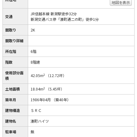
地図を表示
JR信越本線 新潟駅徒歩32分
交通
新潟交通バス停「湊町通二の町」徒歩1分
間取り
2K
間取り詳細
所在階
6階
階数
8階建
使用部分面
2
42.05m
（12.72坪）
積
2
土地面積
18.04m
（5.45坪）
築年月
1986年04月
（築40年）
建物構造
ＳＲＣ
建物名
湊町ハイツ
駐車場
無