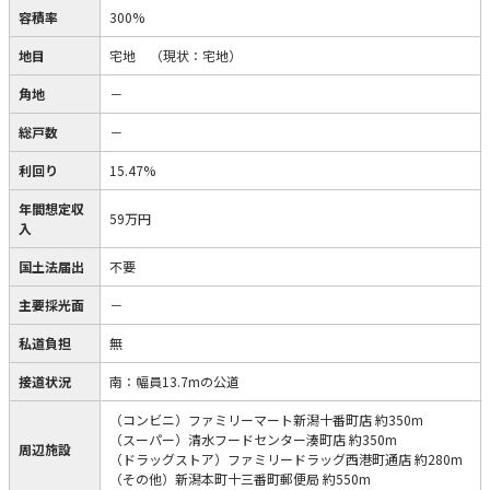
容積率
300%
地目
宅地
（現状：宅地）
角地
－
総戸数
－
利回り
15.47%
年間想定収
59万円
入
国土法届出
不要
主要採光面
－
私道負担
無
接道状況
南：幅員13.7mの公道
（コンビニ）ファミリーマート新潟十番町店 約350m
（スーパー）清水フードセンター湊町店 約350m
周辺施設
（ドラッグストア）ファミリードラッグ西港町通店 約280m
（その他）新潟本町十三番町郵便局 約550m