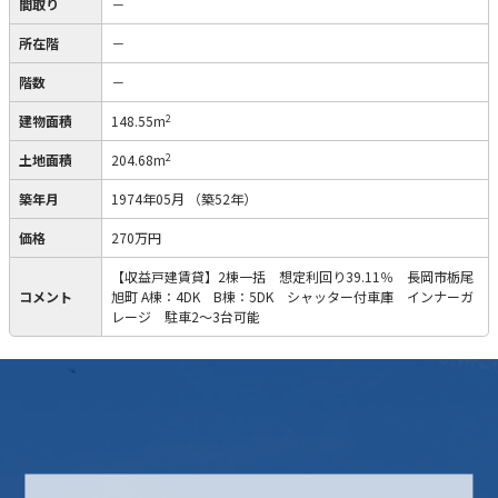
間取り
－
所在階
－
階数
－
2
建物面積
148.55m
2
土地面積
204.68m
築年月
1974年05月
（築52年）
価格
270万円
【収益戸建賃貸】2棟一括 想定利回り39.11％ 長岡市栃尾
コメント
旭町 A棟：4DK B棟：5DK シャッター付車庫 インナーガ
レージ 駐車2～3台可能