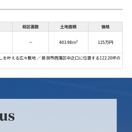
総区画数
土地面積
価格
2
－
403.98m
125万円
らしを叶える広々敷地 ／ 新潟市西蒲区中之口に位置する122.20坪の
 us
談