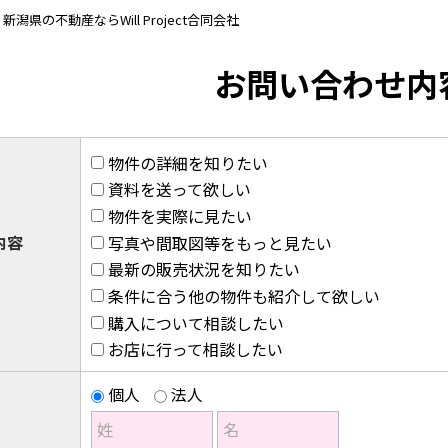
県の不動産ならWill Project合同会社
お問い合わせ内
物件の詳細を知りたい
資料を送って欲しい
物件を実際に見たい
内容
写真や間取図等をもっと見たい
最新の販売状況を知りたい
条件に合う他の物件も紹介して欲しい
購入について相談したい
お店に行って相談したい
個人
法人
）
姓
名